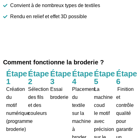
Convient à de nombreux types de textiles
Rendu en relief et effet 3D possible
Comment fonctionne la broderie ?
Étape
Étape
Étape
Étape
Étape
Étape
1
2
3
4
5
6
Création
Sélection
Essai
Placement
La
Finition
du
des fils
broderie
du
machine
et
motif
et des
textile
coud
contrôle
numérique
couleurs
sur la
le motif
qualité
(programme
machine
avec
pour
broderie)
à
précision
garantir
broder
sur le
un