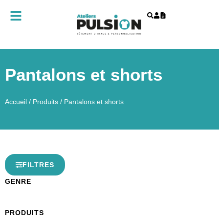
Pantalons et shorts
Accueil
/
Produits
/ Pantalons et shorts
FILTRES
GENRE
PRODUITS