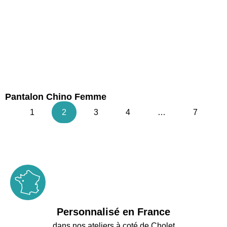
Pantalon Chino Femme
1
2
3
4
…
7
Personnalisé en France
dans nos ateliers à coté de Cholet