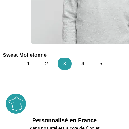
Sweat Molletonné
1
2
3
4
5
Personnalisé en France
dans nos ateliers à coté de Cholet