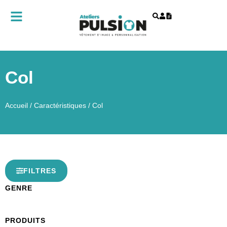
Col
Accueil
/
Caractéristiques
/ Col
FILTRES
GENRE
PRODUITS